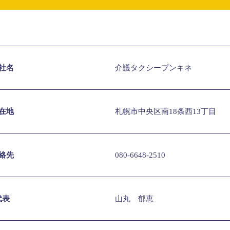
社名
介護タクシープンキネ
在地
札幌市中央区南18条西13丁目
絡先
080-6648-2510
代表
山丸 郁恵